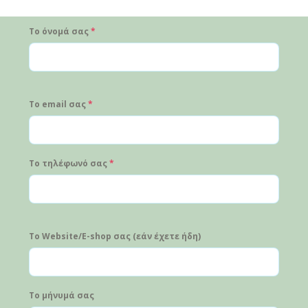
Το όνομά σας
*
Το email σας
*
Το τηλέφωνό σας
*
Το Website/E-shop σας (εάν έχετε ήδη)
Το μήνυμά σας