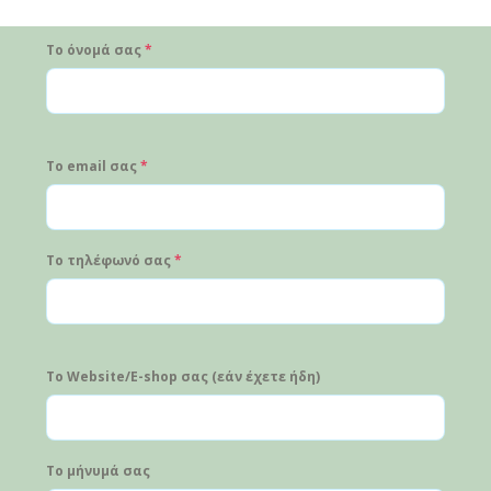
Το όνομά σας
*
Το email σας
*
Το τηλέφωνό σας
*
Το Website/E-shop σας (εάν έχετε ήδη)
Το μήνυμά σας